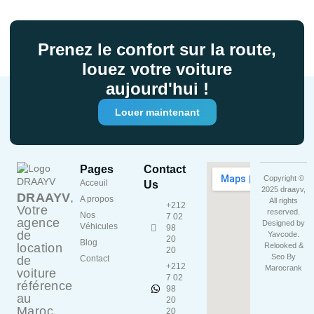
Prenez le confort sur la route,
louez votre voiture
aujourd'hui !
Louer maintenant
Pages
Contact
Copyright ©
Acceuil
Us
2025 draayv,
DRAAYV
,
A propos
All rights
+212
Votre
reserved.
Nos
7 02
agence
Designed by
Véhicules
98
de
Yavcode
.
20
Blog
location
Relooked &
20
Seo By
de
Contact
+212
Marocrank
voiture
7 02
référence
98
au
20
Maroc.
20