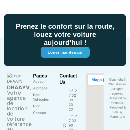
Prenez le confort sur la route,
louez votre voiture
aujourd'hui !
Louer maintenant
Pages
Contact
Copyright ©
Acceuil
Us
2025 draayv,
DRAAYV
,
A propos
All rights
+212
Votre
reserved.
Nos
7 02
agence
Designed by
Véhicules
98
de
Yavcode
.
20
Blog
location
Relooked &
20
Seo By
de
Contact
+212
Marocrank
voiture
7 02
référence
98
au
20