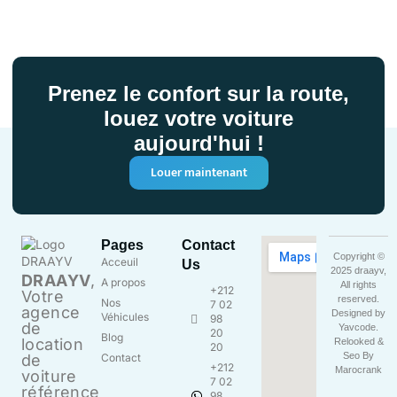
Prenez le confort sur la route,
louez votre voiture
aujourd'hui !
Louer maintenant
Pages
Contact
Copyright ©
Acceuil
Us
2025 draayv,
DRAAYV
,
A propos
All rights
+212
Votre
reserved.
Nos
7 02
agence
Designed by
Véhicules
98
de
Yavcode
.
20
Blog
location
Relooked &
20
Seo By
de
Contact
+212
Marocrank
voiture
7 02
référence
98