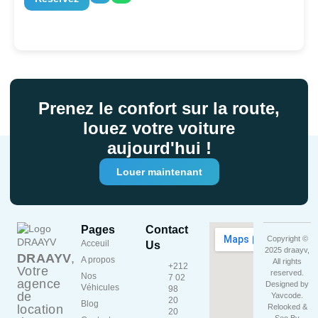
Prenez le confort sur la route,
louez votre voiture
aujourd'hui !
Louer maintenant
Pages
Contact
Copyright ©
Acceuil
Us
2025 draayv,
DRAAYV
,
A propos
All rights
+212
Votre
reserved.
Nos
7 02
agence
Designed by
Véhicules
98
de
Yavcode
.
20
Blog
location
Relooked &
20