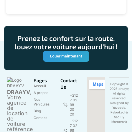
Prenez le confort sur la route,
louez votre voiture aujourd'hui !
Louer maintenant
Pages
Contact
Copyright ©
Acceuil
Us
2025 draayv,
DRAAYV
,
A propos
All rights
+212
Votre
reserved.
Nos
7 02
agence
Designed by
Véhicules
98
de
Yavcode
.
20
Blog
location
Relooked &
20
Seo By
de
Contact
+212
Marocrank
voiture
7 02
référence
98