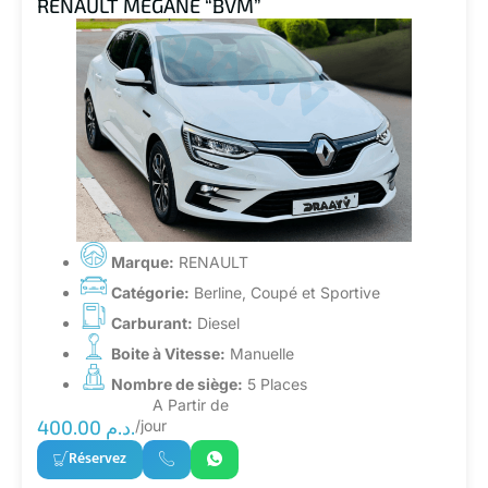
RENAULT MEGANE “BVM”
Marque:
RENAULT
Catégorie:
Berline
,
Coupé et Sportive
Carburant:
Diesel
Boite à Vitesse:
Manuelle
Nombre de siège:
5 Places
A Partir de
400.00
د.م.
/jour
Réservez