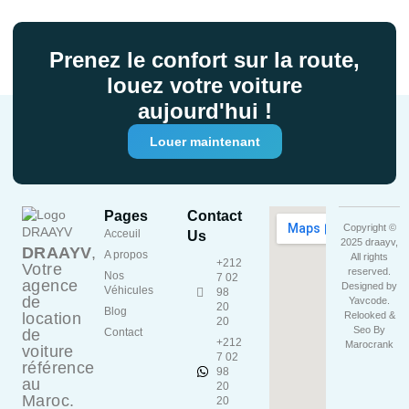
Prenez le confort sur la route,
louez votre voiture
aujourd'hui !
Louer maintenant
Pages
Contact
Copyright ©
Acceuil
Us
2025 draayv,
DRAAYV
,
A propos
All rights
+212
Votre
reserved.
Nos
7 02
agence
Designed by
Véhicules
98
de
Yavcode
.
20
Blog
location
Relooked &
20
Seo By
de
Contact
+212
Marocrank
voiture
7 02
référence
98
au
20
Maroc.
20