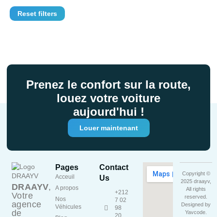
Reset filters
Prenez le confort sur la route,
louez votre voiture
aujourd'hui !
Louer maintenant
Pages
Contact
Copyright ©
Acceuil
Us
2025 draayv,
DRAAYV
,
A propos
All rights
+212
Votre
reserved.
Nos
7 02
agence
Designed by
Véhicules
98
de
Yavcode
.
20