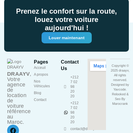
Prenez le confort sur la route,
louez votre voiture
aujourd'hui !
Louer maintenant
Pages
Contact
Copyright ©
Acceuil
Us
2025 draayv,
DRAAYV
,
A propos
All rights
+212
Votre
reserved.
Nos
7 02
agence
Designed by
Véhicules
98
de
Yavcode
.
20
Blog
location
Relooked &
20
Seo By
de
Contact
+212
Marocrank
voiture
7 02
référence
98
au
20
Maroc.
20
contact@draayv.ma