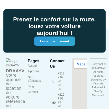
Prenez le confort sur la route,
louez votre voiture
aujourd'hui !
Louer maintenant
Pages
Contact
Copyright ©
Acceuil
Us
2025 draayv,
DRAAYV
,
A propos
All rights
+212
Votre
reserved.
Nos
7 02
agence
Designed by
Véhicules
98
de
Yavcode
.
20
Blog
location
Relooked &
20
Seo By
de
Contact
+212
Marocrank
voiture
7 02
référence
98
au
20