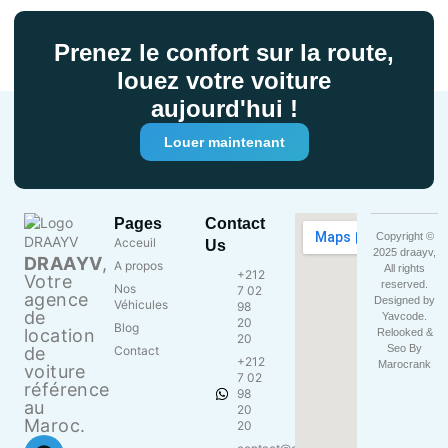
Prenez le confort sur la route,
louez votre voiture
aujourd'hui !
Louer maintenant
Pages
Contact
Copyright ©
Acceuil
Us
2025 draayv,
DRAAYV
,
A propos
All rights
+212
Votre
reserved.
Nos
7 02
agence
Designed by
Véhicules
98
de
Yavcode
.
20
Blog
location
Relooked &
20
Seo By
de
Contact
+212
Marocrank
voiture
7 02
référence
98
au
20
Maroc.
20