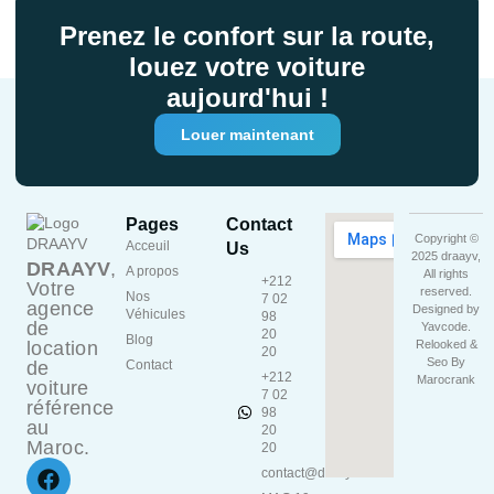
Prenez le confort sur la route,
louez votre voiture
aujourd'hui !
Louer maintenant
Pages
Contact
Copyright ©
Acceuil
Us
2025 draayv,
DRAAYV
,
A propos
All rights
+212
Votre
reserved.
Nos
7 02
agence
Designed by
Véhicules
98
de
Yavcode
.
20
Blog
location
Relooked &
20
Seo By
de
Contact
+212
Marocrank
voiture
7 02
référence
98
au
20
Maroc.
20
contact@draayv.ma