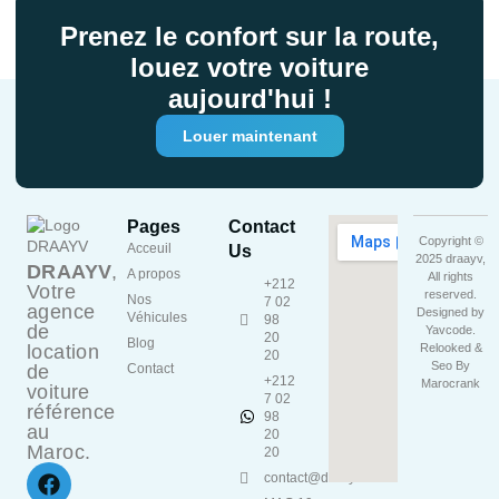
Prenez le confort sur la route,
louez votre voiture
aujourd'hui !
Louer maintenant
Pages
Contact
Copyright ©
Acceuil
Us
2025 draayv,
DRAAYV
,
A propos
All rights
+212
Votre
reserved.
Nos
7 02
agence
Designed by
Véhicules
98
de
Yavcode
.
20
Blog
location
Relooked &
20
Seo By
de
Contact
+212
Marocrank
voiture
7 02
référence
98
au
20
Maroc.
20
contact@draayv.ma