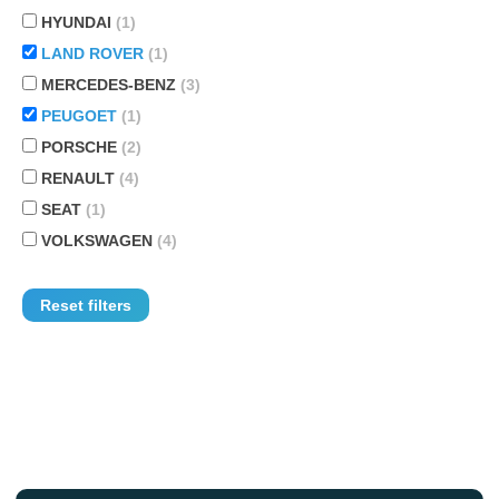
HYUNDAI
(1)
LAND ROVER
(1)
MERCEDES-BENZ
(3)
PEUGOET
(1)
PORSCHE
(2)
RENAULT
(4)
SEAT
(1)
VOLKSWAGEN
(4)
Reset filters