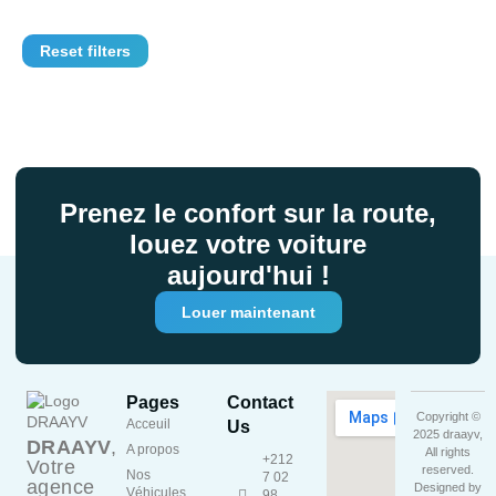
Reset filters
Prenez le confort sur la route,
louez votre voiture
aujourd'hui !
Louer maintenant
Pages
Contact
Copyright ©
Acceuil
Us
2025 draayv,
DRAAYV
,
A propos
All rights
+212
Votre
reserved.
Nos
7 02
agence
Designed by
Véhicules
98