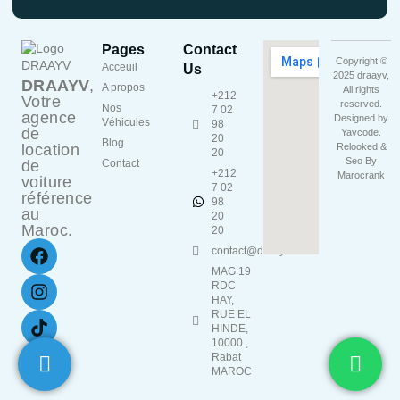
Pages
Contact
Copyright ©
Acceuil
Us
2025 draayv,
DRAAYV
,
A propos
All rights
+212
Votre
reserved.
Nos
7 02
agence
Designed by
Véhicules
98
de
Yavcode
.
20
Blog
location
Relooked &
20
Seo By
de
Contact
+212
Marocrank
voiture
7 02
référence
98
au
20
Maroc.
20
contact@draayv.ma
MAG 19
RDC
HAY,
RUE EL
HINDE,
10000 ,
Rabat
MAROC