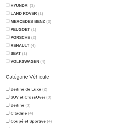
HYUNDAI
(1)
LAND ROVER
(1)
MERCEDES-BENZ
(3)
PEUGOET
(1)
PORSCHE
(2)
RENAULT
(4)
SEAT
(1)
VOLKSWAGEN
(4)
Catégorie Véhicule
Berline de Luxe
(2)
SUV et CrossOver
(3)
Berline
(3)
Citadine
(4)
Coupé et Sportive
(4)