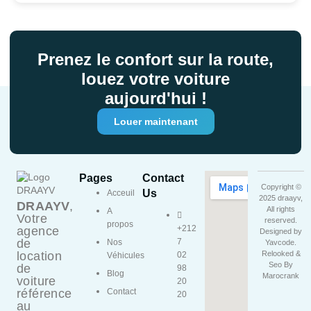
Prenez le confort sur la route,
louez votre voiture
aujourd'hui !
Louer maintenant
Pages
Contact
Copyright ©
Us
Acceuil
2025 draayv,
DRAAYV
,
All rights
A
Votre
reserved.
propos
+212
agence
Designed by
de
7
Nos
Yavcode
.
location
Relooked &
02
Véhicules
Seo By
de
98
Blog
Marocrank
voiture
20
référence
Contact
20
au