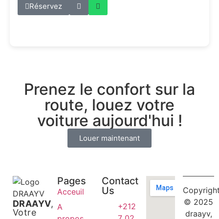
Réservez
Prenez le confort sur la
route, louez votre
voiture aujourd'hui !
Louer maintenant
Pages
Contact
Us
Copyrigh
Acceuil
© 2025
DRAAYV
,
+212
A
Votre
draayv,
7 02
propos