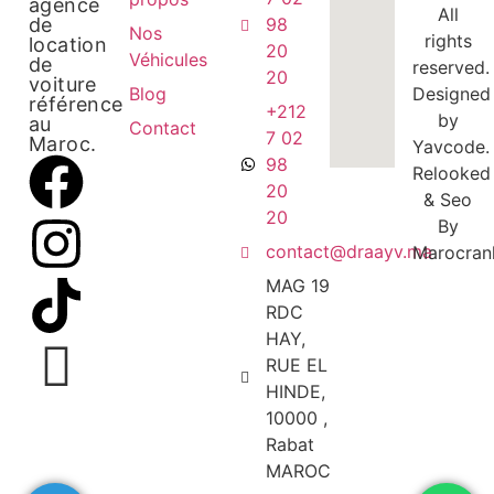
agence
All
de
98
Nos
rights
location
20
Véhicules
de
reserved.
20
voiture
Blog
Designed
référence
+212
by
au
Contact
7 02
Maroc.
Yavcode
.
98
Relooked
20
& Seo
20
By
contact@draayv.ma
Marocran
MAG 19
RDC
HAY,
RUE EL
HINDE,
10000 ,
Rabat
MAROC