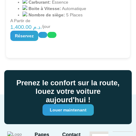
Carburant:
Essence
Boite à Vitesse:
Automatique
Nombre de siège:
5 Places
A Partir de
1,400.00
د.م.
/jour
Réservez
Prenez le confort sur la route,
louez votre voiture
aujourd'hui !
Louer maintenant
Pages
Contact