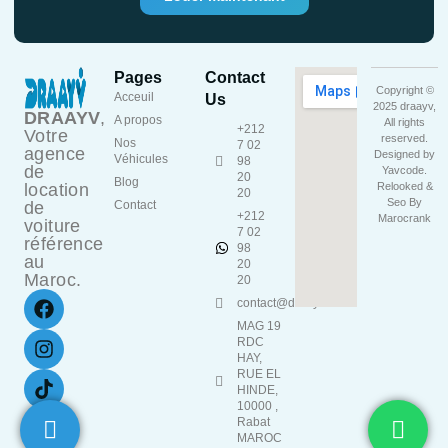
Pages
Contact
Copyright ©
Acceuil
Us
2025 draayv,
DRAAYV
,
A propos
All rights
+212
Votre
reserved.
Nos
7 02
agence
Designed by
Véhicules
98
de
Yavcode
.
20
Blog
location
Relooked &
20
Seo By
de
Contact
+212
Marocrank
voiture
7 02
référence
98
au
20
Maroc.
20
contact@draayv.ma
MAG 19
RDC
HAY,
RUE EL
HINDE,
10000 ,
Rabat
MAROC