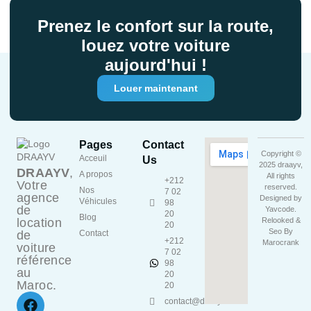
Prenez le confort sur la route,
louez votre voiture
aujourd'hui !
Louer maintenant
Pages
Contact
Copyright ©
Acceuil
Us
2025 draayv,
DRAAYV
,
A propos
All rights
+212
Votre
reserved.
Nos
7 02
agence
Designed by
Véhicules
98
de
Yavcode
.
20
Blog
location
Relooked &
20
Seo By
de
Contact
+212
Marocrank
voiture
7 02
référence
98
au
20
Maroc.
20
contact@draayv.ma