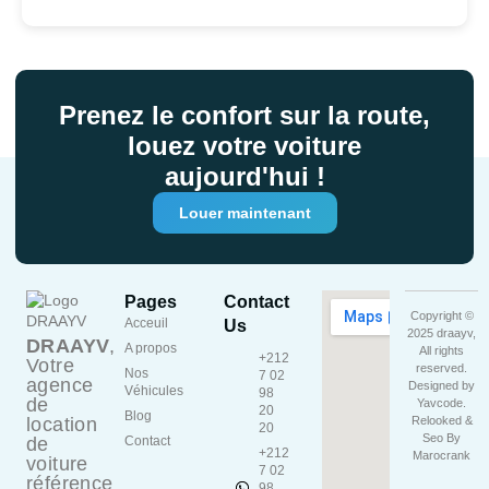
Prenez le confort sur la route,
louez votre voiture
aujourd'hui !
Louer maintenant
Pages
Contact
Copyright ©
Acceuil
Us
2025 draayv,
DRAAYV
,
A propos
All rights
+212
Votre
reserved.
Nos
7 02
agence
Designed by
Véhicules
98
de
Yavcode
.
20
Blog
location
Relooked &
20
Seo By
de
Contact
+212
Marocrank
voiture
7 02
référence
98