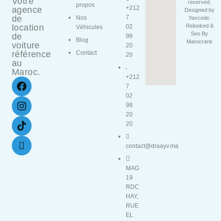
Votre
reserved.
propos
+212
agence
Designed by
de
7
Nos
Yavcode
.
location
Relooked &
02
Véhicules
Seo By
de
98
Blog
Marocrank
voiture
20
référence
Contact
20
au
Maroc.
+212
7
02
98
20
20
contact@draayv.ma
MAG
19
RDC
HAY,
RUE
EL