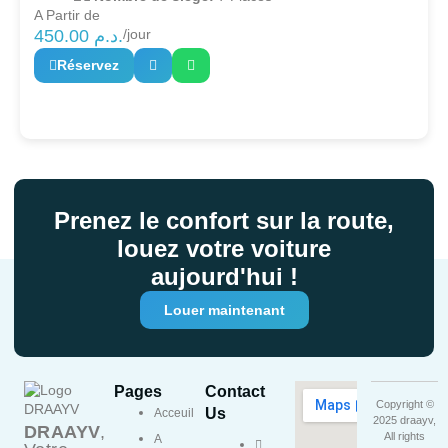
A Partir de
450.00
د.م.
/jour
Réservez
Prenez le confort sur la route,
louez votre voiture
aujourd'hui !
Louer maintenant
Pages
Contact
Copyright ©
Us
Acceuil
2025 draayv,
DRAAYV
,
All rights
A