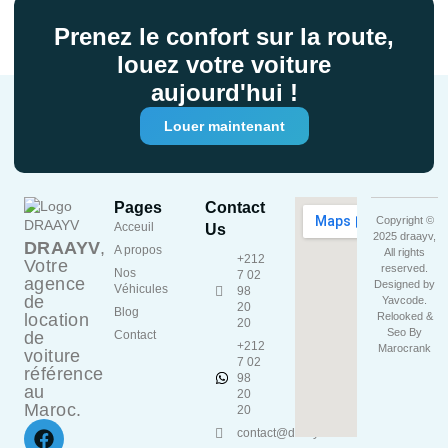
Prenez le confort sur la route,
louez votre voiture
aujourd'hui !
Louer maintenant
Pages
Contact
Copyright ©
Acceuil
Us
2025 draayv,
DRAAYV
,
A propos
All rights
+212
Votre
reserved.
Nos
7 02
agence
Designed by
Véhicules
98
de
Yavcode
.
20
Blog
location
Relooked &
20
Seo By
de
Contact
+212
Marocrank
voiture
7 02
référence
98
au
20
Maroc.
20
contact@draayv.ma