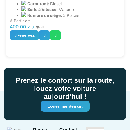
Carburant:
Diesel
Boite à Vitesse:
Manuelle
Nombre de siège:
5 Places
A Partir de
400.00
د.م.
/jour
Réservez
Prenez le confort sur la route,
louez votre voiture
aujourd'hui !
Louer maintenant
Pages
Contact