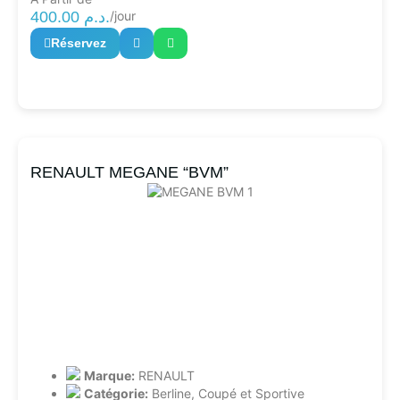
400.00
د.م.
/jour
Réservez
RENAULT MEGANE “BVM”
Marque:
RENAULT
Catégorie:
Berline
,
Coupé et Sportive