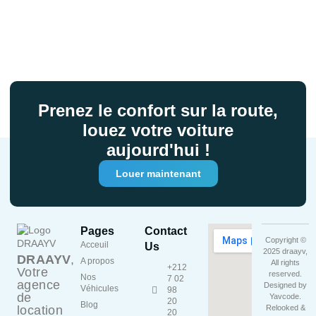
Prenez le confort sur la route,
louez votre voiture
aujourd'hui !
Louer maintenant
Pages
Contact
Copyright ©
Acceuil
Us
2025 draayv,
DRAAYV
,
A propos
All rights
+212
Votre
reserved.
Nos
7 02
agence
Designed by
Véhicules
98
de
Yavcode
.
20
Blog
location
Relooked &
20