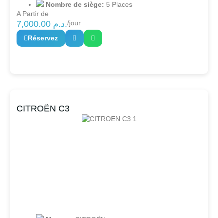
Nombre de siège:
5 Places
A Partir de
7,000.00
د.م.
/jour
Réservez
CITROËN C3