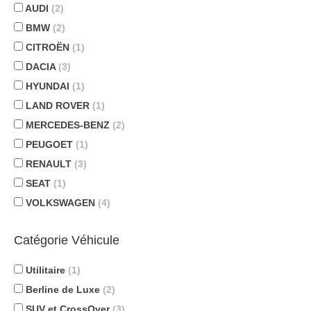
AUDI
(2)
BMW
(2)
CITROËN
(1)
DACIA
(3)
HYUNDAI
(1)
LAND ROVER
(1)
MERCEDES-BENZ
(2)
PEUGOET
(1)
RENAULT
(3)
SEAT
(1)
VOLKSWAGEN
(4)
Catégorie Véhicule
Utilitaire
(1)
Berline de Luxe
(2)
SUV et CrossOver
(3)