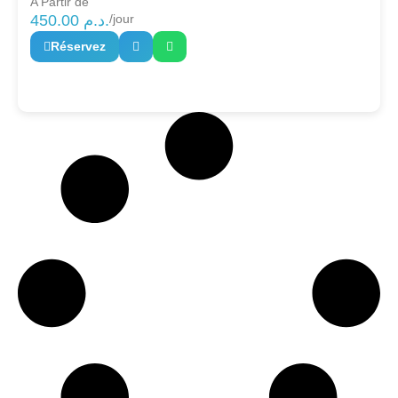
A Partir de
450.00
د.م.
/jour
Réservez