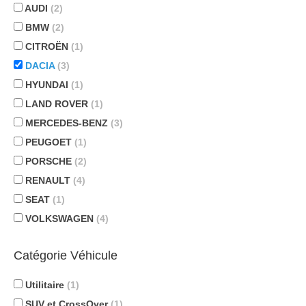
AUDI
(2)
BMW
(2)
CITROËN
(1)
DACIA
(3)
HYUNDAI
(1)
LAND ROVER
(1)
MERCEDES-BENZ
(3)
PEUGOET
(1)
PORSCHE
(2)
RENAULT
(4)
SEAT
(1)
VOLKSWAGEN
(4)
Catégorie Véhicule
Utilitaire
(1)
SUV et CrossOver
(1)