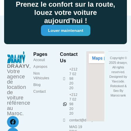
Prenez le confort sur la route,
louez votre voiture
aujourd'hui !
Louer maintenant
Pages
Contact
Copyright ©
Acceuil
Us
2025 draayv,
DRAAYV
,
A propos
All rights
+212
Votre
reserved.
Nos
7 02
agence
Designed by
Véhicules
98
de
Yavcode
.
20
Blog
location
Relooked &
20
Seo By
de
Contact
+212
Marocrank
voiture
7 02
référence
98
au
20
Maroc.
20
contact@draayv.ma
MAG 19