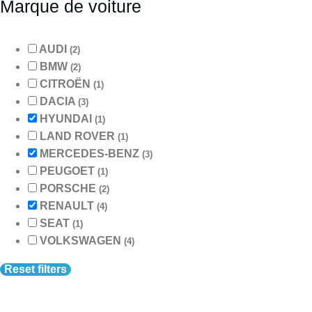
Marque de voiture
AUDI
(2)
BMW
(2)
CITROËN
(1)
DACIA
(3)
HYUNDAI
(1)
LAND ROVER
(1)
MERCEDES-BENZ
(3)
PEUGOET
(1)
PORSCHE
(2)
RENAULT
(4)
SEAT
(1)
VOLKSWAGEN
(4)
Reset filters