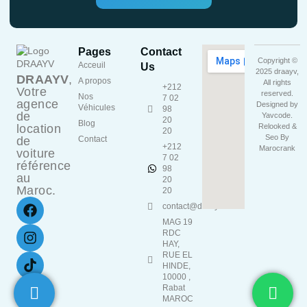
Pages
Contact
Copyright ©
Acceuil
Us
2025 draayv,
DRAAYV
,
A propos
All rights
+212
Votre
reserved.
Nos
7 02
agence
Designed by
Véhicules
98
de
Yavcode
.
20
Blog
location
Relooked &
20
Seo By
de
Contact
+212
Marocrank
voiture
7 02
référence
98
au
20
Maroc.
20
contact@draayv.ma
MAG 19
RDC
HAY,
RUE EL
HINDE,
10000 ,
Rabat
MAROC