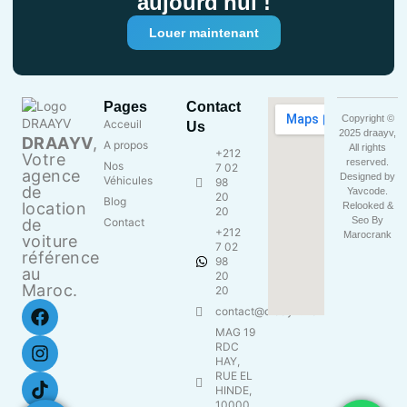
aujourd'hui !
Louer maintenant
Pages
Contact
Copyright ©
Acceuil
Us
2025 draayv,
DRAAYV
,
A propos
All rights
+212
Votre
reserved.
Nos
7 02
agence
Designed by
Véhicules
98
de
Yavcode
.
20
Blog
location
Relooked &
20
Seo By
de
Contact
+212
Marocrank
voiture
7 02
référence
98
au
20
Maroc.
20
contact@draayv.ma
MAG 19
RDC
HAY,
RUE EL
HINDE,
10000 ,