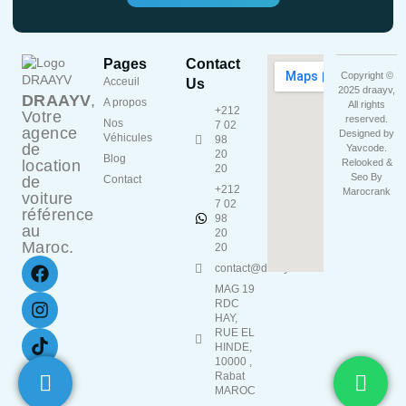
Pages
Contact
Copyright ©
Acceuil
Us
2025 draayv,
DRAAYV
,
A propos
All rights
+212
Votre
reserved.
Nos
7 02
agence
Designed by
Véhicules
98
de
Yavcode
.
20
Blog
location
Relooked &
20
Seo By
de
Contact
+212
Marocrank
voiture
7 02
référence
98
au
20
Maroc.
20
contact@draayv.ma
MAG 19
RDC
HAY,
RUE EL
HINDE,
10000 ,
Rabat
MAROC