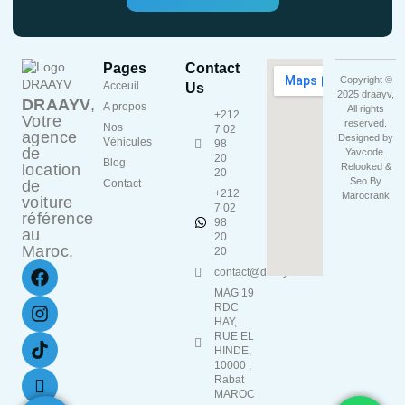
Pages
Contact
Copyright ©
Acceuil
Us
2025 draayv,
DRAAYV
,
A propos
All rights
+212
Votre
reserved.
Nos
7 02
agence
Designed by
Véhicules
98
de
Yavcode
.
20
Blog
location
Relooked &
20
Seo By
de
Contact
+212
Marocrank
voiture
7 02
référence
98
au
20
Maroc.
20
contact@draayv.ma
MAG 19
RDC
HAY,
RUE EL
HINDE,
10000 ,
Rabat
MAROC