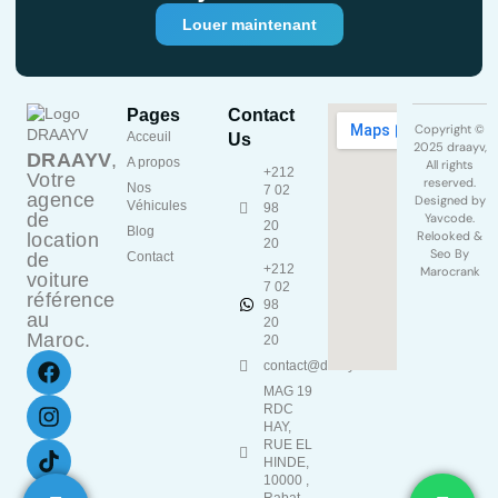
Louer maintenant
Pages
Contact
Copyright ©
Acceuil
Us
2025 draayv,
DRAAYV
,
A propos
All rights
+212
Votre
reserved.
Nos
7 02
agence
Designed by
Véhicules
98
de
Yavcode
.
20
Blog
Relooked &
location
20
Seo By
de
Contact
+212
Marocrank
voiture
7 02
référence
98
au
20
Maroc.
20
contact@draayv.ma
MAG 19
RDC
HAY,
RUE EL
HINDE,
10000 ,