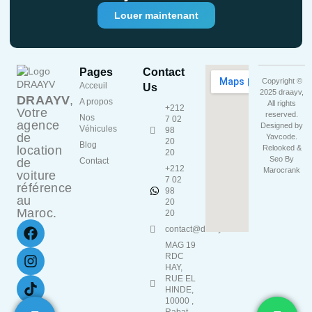
Louer maintenant
Pages
Contact
Copyright ©
Acceuil
Us
2025 draayv,
DRAAYV
,
A propos
All rights
+212
Votre
reserved.
Nos
7 02
agence
Designed by
Véhicules
98
de
Yavcode
.
20
Blog
location
Relooked &
20
Seo By
de
Contact
+212
Marocrank
voiture
7 02
référence
98
au
20
Maroc.
20
contact@draayv.ma
MAG 19
RDC
HAY,
RUE EL
HINDE,
10000 ,