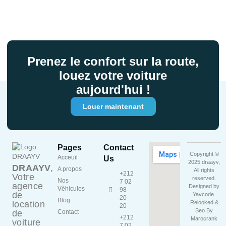
Prenez le confort sur la route,
louez votre voiture
aujourd'hui !
Louer maintenant
Pages
Contact
Copyright ©
Acceuil
Us
2025 draayv,
DRAAYV
,
A propos
All rights
+212
Votre
reserved.
Nos
7 02
agence
Designed by
Véhicules
98
de
Yavcode
.
20
Blog
location
Relooked &
20
Seo By
de
Contact
+212
Marocrank
voiture
7 02