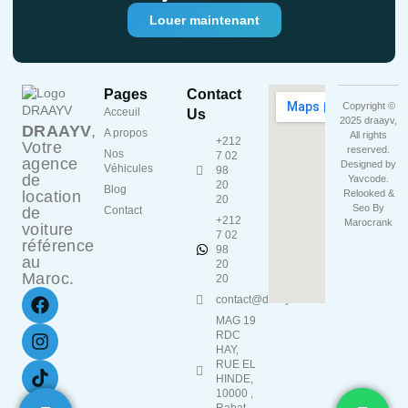
Louer maintenant
Pages
Contact
Copyright ©
Acceuil
Us
2025 draayv,
DRAAYV
,
A propos
All rights
+212
Votre
reserved.
Nos
7 02
agence
Designed by
Véhicules
98
de
Yavcode
.
20
Blog
location
Relooked &
20
Seo By
de
Contact
+212
Marocrank
voiture
7 02
référence
98
au
20
Maroc.
20
contact@draayv.ma
MAG 19
RDC
HAY,
RUE EL
HINDE,
10000 ,