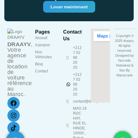
Louer maintenant
Pages
Contact
Copyright ©
Acceuil
Us
2025 draayv,
DRAAYV
,
A propos
All rights
+212
Votre
reserved.
Nos
7 02
agence
Designed by
Véhicules
98
de
Yavcode
.
20
Blog
location
Relooked &
20
Seo By
de
Contact
+212
Marocrank
voiture
7 02
référence
98
au
20
Maroc.
20
contact@draayv.ma
MAG 19
RDC
HAY,
RUE EL
HINDE,
10000 ,