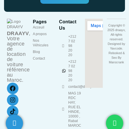
Pages
Contact
Copyright ©
Acceuil
Us
2025 draayv,
DRAAYV
,
A propos
All rights
+212
Votre
reserved.
Nos
7 02
agence
Designed by
Véhicules
98
de
Yavcode
.
20
Blog
location
Relooked &
20
Seo By
de
Contact
+212
Marocrank
voiture
7 02
référence
98
au
20
Maroc.
20
contact@draayv.ma
MAG 19
RDC
HAY,
RUE EL
HINDE,
10000 ,
Rabat
MAROC