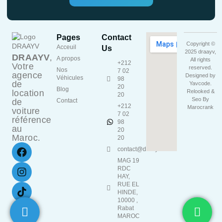
Pages
Contact
Copyright ©
Acceuil
Us
2025 draayv,
DRAAYV
,
A propos
All rights
+212
Votre
reserved.
Nos
7 02
agence
Designed by
Véhicules
98
de
Yavcode
.
20
Blog
location
Relooked &
20
Seo By
de
Contact
+212
Marocrank
voiture
7 02
référence
98
au
20
Maroc.
20
contact@draayv.ma
MAG 19
RDC
HAY,
RUE EL
HINDE,
10000 ,
Rabat
MAROC