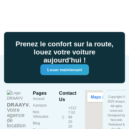
Prenez le confort sur la route,
louez votre voiture
aujourd'hui !
Louer maintenant
Pages
Contact
Copyright ©
Acceuil
Us
2025 draayv,
DRAAYV
,
A propos
All rights
+212
Votre
reserved.
Nos
7 02
agence
Designed by
Véhicules
98
de
Yavcode
.
20
Blog
location
Relooked &
20