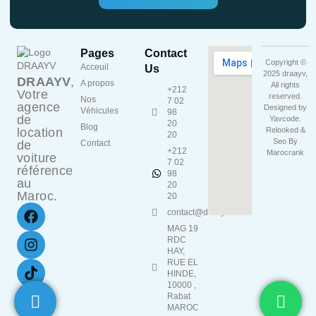
Pages
Contact
Copyright ©
Acceuil
Us
2025 draayv,
DRAAYV
,
A propos
All rights
+212
Votre
reserved.
Nos
7 02
agence
Designed by
Véhicules
98
de
Yavcode
.
20
Blog
location
Relooked &
20
Seo By
de
Contact
+212
Marocrank
voiture
7 02
référence
98
au
20
Maroc.
20
contact@draayv.ma
MAG 19
RDC
HAY,
RUE EL
HINDE,
10000 ,
Rabat
MAROC