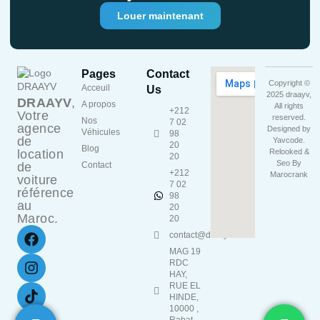
Louer maintenant
Pages
Contact
Copyright ©
Acceuil
Us
2025 draayv,
DRAAYV
,
A propos
All rights
+212
Votre
reserved.
Nos
7 02
agence
Designed by
Véhicules
98
de
Yavcode
.
20
Blog
location
Relooked &
20
Seo By
de
Contact
+212
Marocrank
voiture
7 02
référence
98
au
20
Maroc.
20
contact@draayv.ma
MAG 19
RDC
HAY,
RUE EL
HINDE,
10000 ,