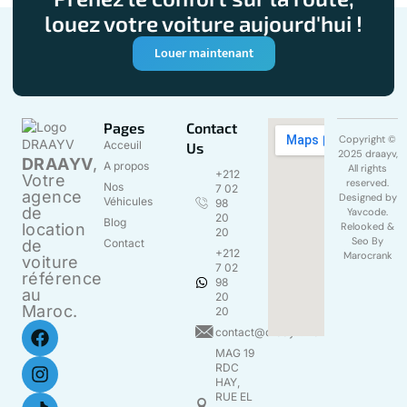
louez votre voiture aujourd'hui !
Louer maintenant
Pages
Contact
Copyright ©
Acceuil
Us
2025 draayv,
DRAAYV
,
A propos
All rights
+212
Votre
reserved.
Nos
7 02
agence
Designed by
Véhicules
98
de
Yavcode
.
20
Blog
location
Relooked &
20
Seo By
de
Contact
+212
Marocrank
voiture
7 02
référence
98
au
20
Maroc.
20
contact@draayv.ma
MAG 19
RDC
HAY,
RUE EL