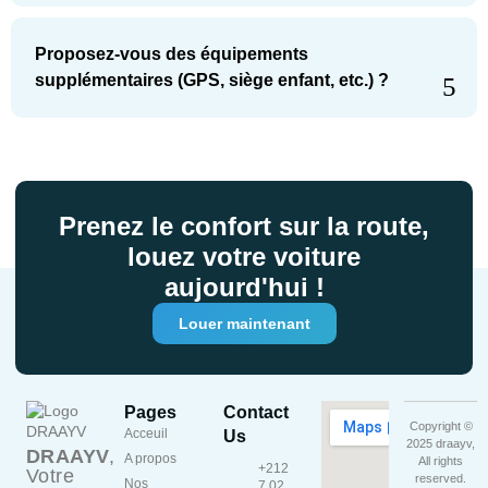
Proposez-vous des équipements
supplémentaires (GPS, siège enfant, etc.) ?
Prenez le confort sur la route,
louez votre voiture
aujourd'hui !
Louer maintenant
Pages
Contact
Copyright ©
Acceuil
Us
2025 draayv,
DRAAYV
,
A propos
All rights
+212
Votre
reserved.
Nos
7 02