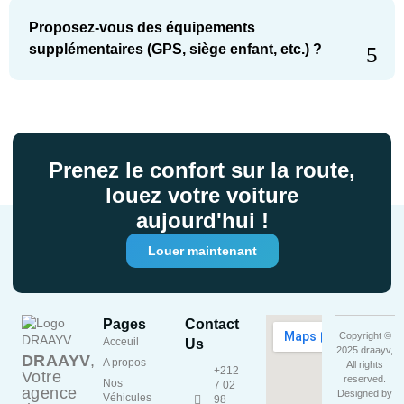
Proposez-vous des équipements
supplémentaires (GPS, siège enfant, etc.) ?
Prenez le confort sur la route,
louez votre voiture
aujourd'hui !
Louer maintenant
Pages
Contact
Copyright ©
Acceuil
Us
2025 draayv,
DRAAYV
,
A propos
All rights
+212
Votre
reserved.
Nos
7 02
agence
Designed by
Véhicules
98