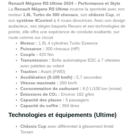
Renault Mégane RS Ultime 2024 – Performance et Style
La
Renault Mégane RS Ultime
incarne la sportivité avec son
moteur
1.8L Turbo de 300 chevaux
, son
châssis Cup
, et
son
système 4Control
à 4 roues directrices. Avec son design
audacieux, ses sièges baquets Recaro et ses technologies de
pointe, elle offre une expérience de conduite exaltante, sur
route comme sur circuit.
Moteur :
1.8L 4 cylindres Turbo Essence
Puissance :
300 chevaux (HP)
Couple :
420 Nm
Transmission :
Boîte automatique EDC à 7 vitesses
avec palettes au volant
Traction :
Avant (FWD)
Accélération (0-100 km/h) :
5,7 secondes
Vitesse maximale :
260 km/h
Consommation de carburant :
8,0 L/100 km (mixte)
Émissions de CO₂ :
Environ 182 g/km
Capacité des places :
5 passagers
Capacité du coffre :
384 litres
Technologies et équipements (Ultime)
Châssis Cup
avec différentiel à glissement limité
Torsen